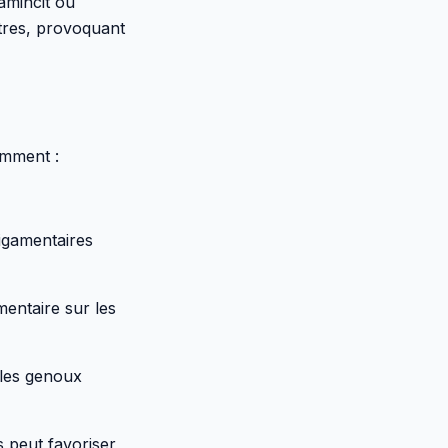
’amincit ou
utres, provoquant
amment :
ligamentaires
entaire sur les
t les genoux
 peut favoriser