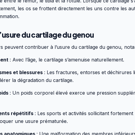
entre le fémur, le tibia et la rotule. Lorsque ce cartilage s
tement, les os se frottent directement les uns contre les a
ammation.
’usure du cartilage du genou
rs peuvent contribuer à l’usure du cartilage du genou, not
ment
: Avec l’âge, le cartilage s’amenuise naturellement.
smes et blessures
: Les fractures, entorses et déchirures 
érer la dégradation du cartilage.
oids
: Un poids corporel élevé exerce une pression supplém
nts répétitifs
: Les sports et activités sollicitant fortemen
oquer une usure prématurée.
es anatomiques
: Une malformation des membres inférieurs