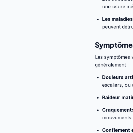
une usure iné
Les maladies
peuvent détrui
Symptômes 
Les symptômes va
généralement :
Douleurs art
escaliers, ou 
Raideur mati
Craquements
mouvements.
Gonflement 