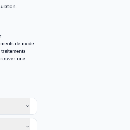
ulation.
r
stements de mode
s traitements
etrouver une