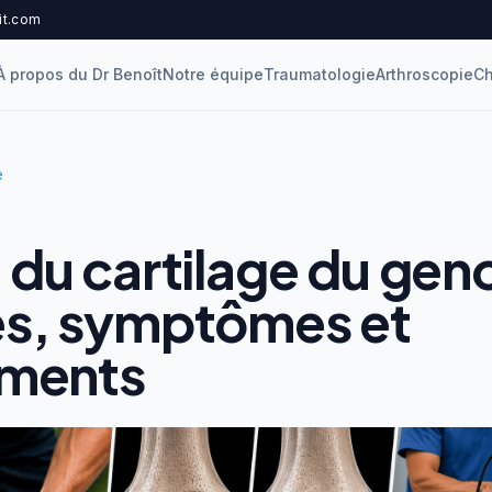
it.com
À propos du Dr Benoît
Notre équipe
Traumatologie
Arthroscopie
Ch
e
 du cartilage du geno
s, symptômes et
ements