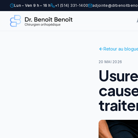
Lun – Ven 9 h – 16 h
+1 (514) 331-1400
adjointe@drbenoitbeno
Retour au blogu
20 MAI 2026
Usure
cause
trait