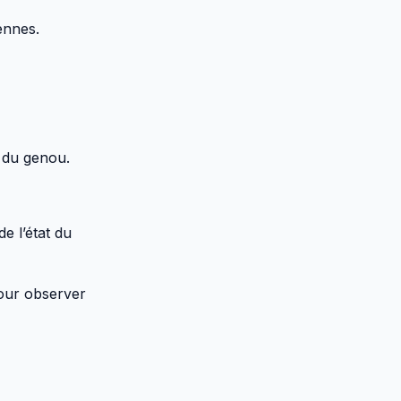
iennes.
é du genou.
e l’état du
pour observer