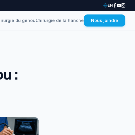
EN
irurgie du genou
Chirurgie de la hanche
Nous joindre
u :