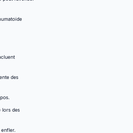
rhumatoïde
ncluent
ente des
epos.
 lors des
 enfler.