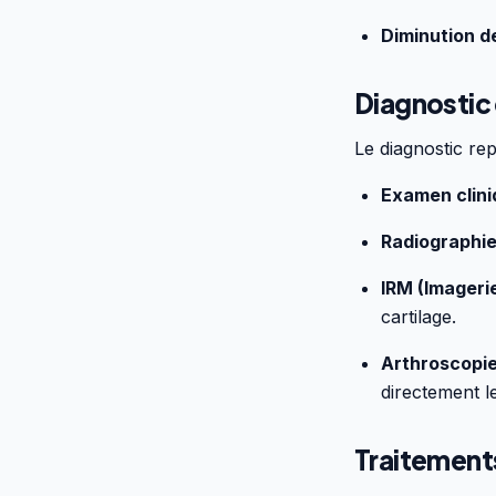
Diminution de
Diagnostic 
Le diagnostic re
Examen clin
Radiographi
IRM (Imager
cartilage.
Arthroscopi
directement le
Traitements