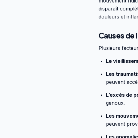
mouvement fluide 
disparaît complè
douleurs et infl
Causes de l
Plusieurs facteu
Le vieillisse
Les traumati
peuvent accél
L’excès de p
genoux.
Les mouveme
peuvent prov
Les anomali